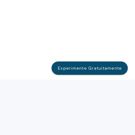
Experimente Gratuitamente
Quem Somos
Blog
Termos De Uso
Teste Gratuitamente